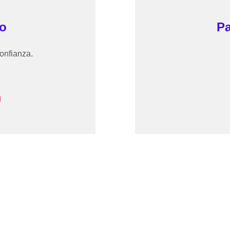
o
Pa
onfianza.