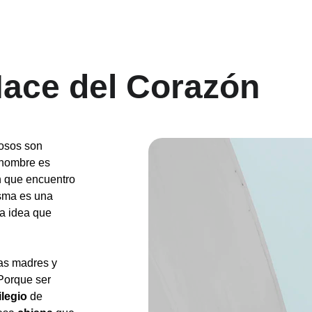
ace del Corazón
osos son 
 nombre es 
n que encuentro 
sma es una 
a idea que 
las madres y 
 Porque ser 
ilegio
 de 