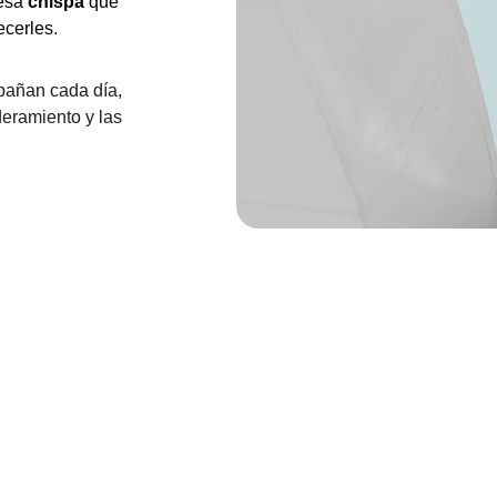
esa 
chispa 
que 
ecerles.
pañan cada día, 
eramiento y las 